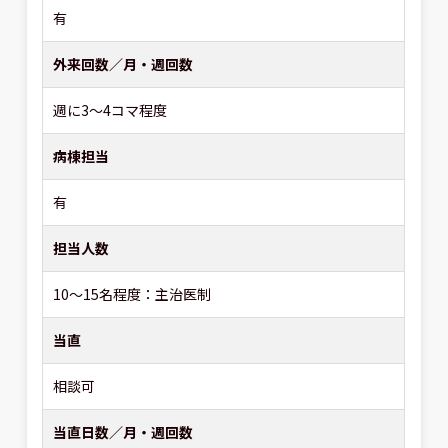
有
外来回数／月・週回数
週に3～4コマ程度
病棟担当
有
担当人数
10～15名程度：主治医制
当直
相談可
当直日数／月・週回数