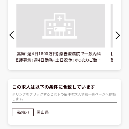
Previous
Next
で一般内科
【訪問診療クリニック】常勤医師募集！週4日からご
【2
たりご勤務
勤務可能！未経験の先生も安心してご勤務いただ
ハイ
お気軽にご
ける環境です◎福利厚生充実♪【神奈川県川崎
集
市】
この求人は以下の条件に合致しています
※リンクをクリックすると以下の条件の求人情報一覧ページへ移動
します。
岡山県
勤務地